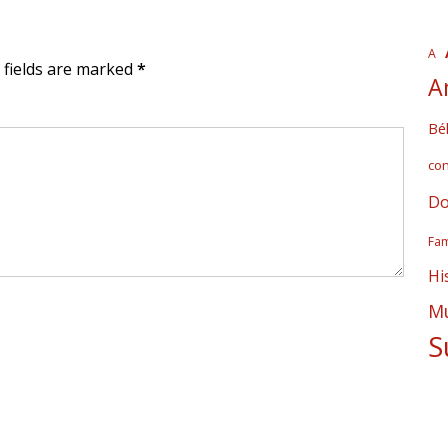
A
d fields are marked
*
A
Bél
co
Do
Fam
Hi
Mú
S