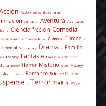
Acción
adventure
Action
alien
Aventura
nimación
Aventuras
Animation
Comedia
Ciencia ficción
ica
C
Crimen
Comedy
media romántica
Comedia Terror
d
Drama
Familia
cumental
Documentary
e
Fantasía
Fantasy
Folk Horror
ily
Fantástico
Misterio
Horror
storia
Mystery
History
Music
Romance
sica
Science Fiction
null
n
r
Terror
uspense
Thriller
Western
T