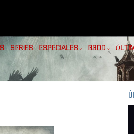
AS
SERIES
ESPECIALES
BBDD
ÚLTI
Ú