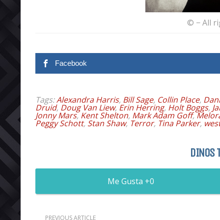
© − All r
Facebook
Tags:
Alexandra Harris
,
Bill Sage
,
Collin Place
,
Dani
Druid
,
Doug Van Liew
,
Erin Herring
,
Holt Boggs
,
Ja
Jonny Mars
,
Kent Shelton
,
Mark Adam Goff
,
Melor
Peggy Schott
,
Stan Shaw
,
Terror
,
Tina Parker
,
wes
DINOS 
0
PREVIOUS ARTICLE