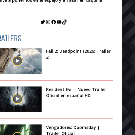
elve a ponernos en el espejo y arrasar en taquilla
Twitter
Instagram
Facebook
YouTube
TikTok
RAILERS
Fall 2: Deadpoint (2026) Trailer
2
Resident Evil | Nuevo Tráiler
Oficial en español HD
Vengadores: Doomsday |
Tráiler Oficial