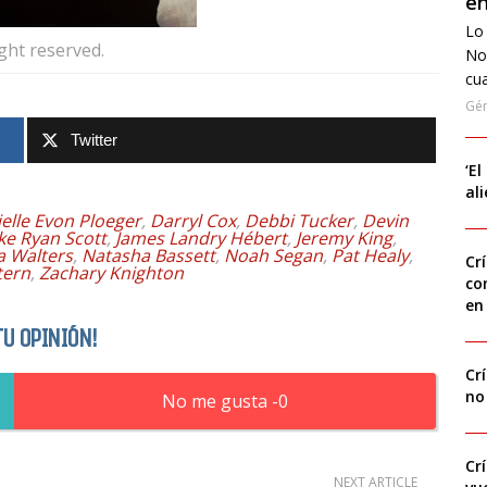
en
Lo 
ight reserved.
No
cua
Gé
Twitter
‘El
al
elle Evon Ploeger
,
Darryl Cox
,
Debbi Tucker
,
Devin
ke Ryan Scott
,
James Landry Hébert
,
Jeremy King
,
a Walters
,
Natasha Bassett
,
Noah Segan
,
Pat Healy
,
Cr
tern
,
Zachary Knighton
co
en
TU OPINIÓN!
Cr
no
0
Cr
NEXT ARTICLE