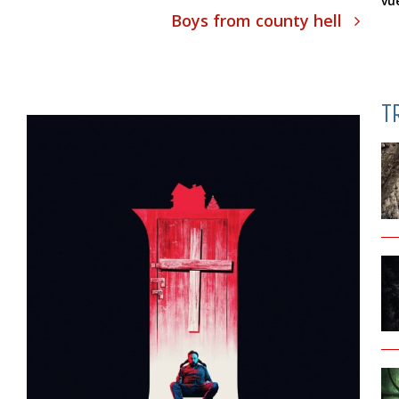
vu
Boys from county hell
T