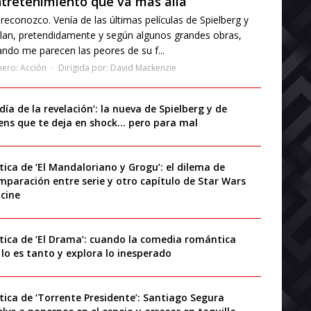
tretenimiento que va más allá
reconozco. Venía de las últimas películas de Spielberg y
lan, pretendidamente y según algunos grandes obras,
ndo me parecen las peores de su f...
nero:
Acción
Dirigida por:
David Mackenzie
 día de la revelación’: la nueva de Spielberg y de
iens que te deja en shock… pero para mal
ítica de ‘El Mandaloriano y Grogu’: el dilema de
mparación entre serie y otro capítulo de Star Wars
 cine
ítica de ‘El Drama’: cuando la comedia romántica
 lo es tanto y explora lo inesperado
ítica de ‘Torrente Presidente’: Santiago Segura