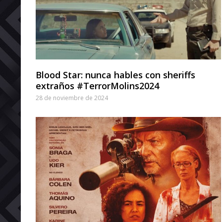
Blood Star: nunca hables con sheriffs
extraños #TerrorMolins2024
28 de noviembre de 2024