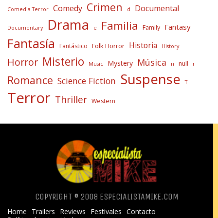
Crimen
Comedy
Documental
Comedia Terror
d
Drama
Familia
Fantasy
Family
Documentary
e
Fantasía
Historia
Folk Horror
Fantástico
History
Misterio
Horror
Música
Mystery
null
Music
n
r
Suspense
Romance
Science Fiction
T
Terror
Thriller
Western
COPYRIGHT ® 2008 ESPECIALISTAMIKE.COM
Home
Trailers
Reviews
Festivales
Contacto