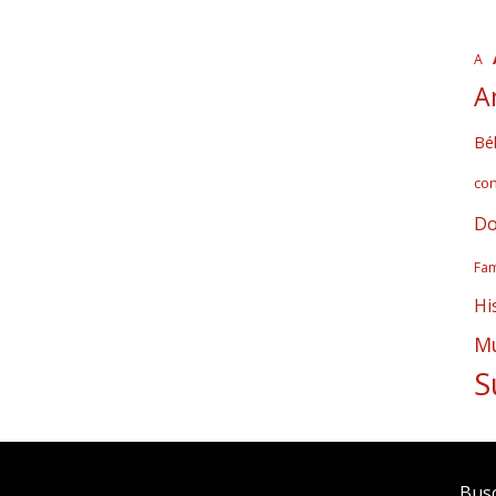
A
A
Bél
co
Do
Fam
Hi
Mú
S
Bus