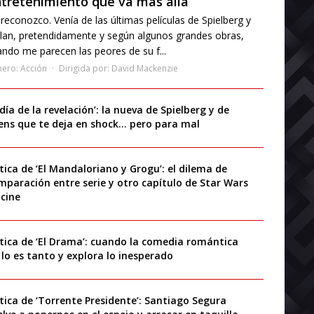
tretenimiento que va más allá
reconozco. Venía de las últimas películas de Spielberg y
lan, pretendidamente y según algunos grandes obras,
ndo me parecen las peores de su f...
nero:
Acción
Dirigida por:
David Mackenzie
 día de la revelación’: la nueva de Spielberg y de
iens que te deja en shock… pero para mal
ítica de ‘El Mandaloriano y Grogu’: el dilema de
mparación entre serie y otro capítulo de Star Wars
 cine
ítica de ‘El Drama’: cuando la comedia romántica
 lo es tanto y explora lo inesperado
ítica de ‘Torrente Presidente’: Santiago Segura