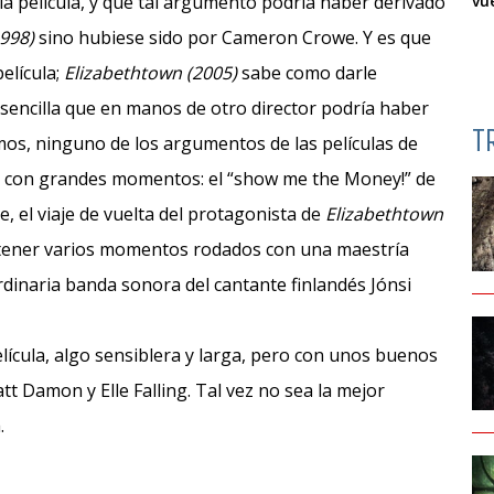
 la película, y que tal argumento podría haber derivado
vu
1998)
sino hubiese sido por Cameron Crowe. Y es que
película;
Elizabethtown (2005)
sabe como darle
 sencilla que en manos de otro director podría haber
T
mos, ninguno de los argumentos de las películas de
s con grandes momentos: el “show me the Money!” de
ne, el viaje de vuelta del protagonista de
Elizabethtown
 tener varios momentos rodados con una maestría
dinaria banda sonora del cantante finlandés Jónsi
cula, algo sensiblera y larga, pero con unos buenos
t Damon y Elle Falling. Tal vez no sea la mejor
.