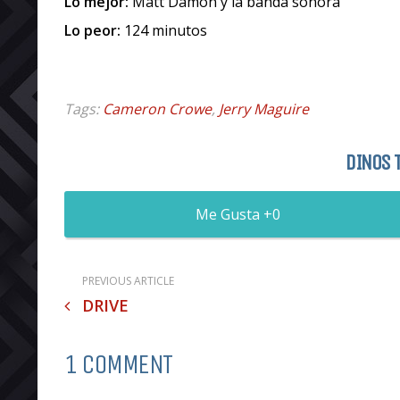
Lo mejor:
Matt Damon y la banda sonora
Lo peor:
124 minutos
Tags:
Cameron Crowe
,
Jerry Maguire
DINOS 
0
PREVIOUS ARTICLE
DRIVE
1 COMMENT