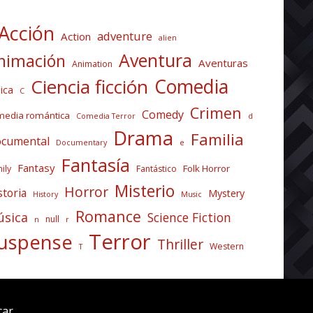
Acción
adventure
Action
alien
Aventura
nimación
Aventuras
Animation
Comedia
Ciencia ficción
ica
C
Crimen
Comedy
media romántica
Comedia Terror
d
Drama
Familia
cumental
Documentary
e
Fantasía
Fantasy
Folk Horror
ily
Fantástico
Misterio
Horror
storia
Mystery
History
Music
Romance
sica
Science Fiction
null
n
r
Terror
uspense
Thriller
Western
T
car