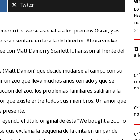
en
Twitter
Lo 
No
cua
ameron Crowe se asociaba a los premios Oscar, y es
Gé
os sin sentare en la silla del director. Ahora vuelve
‘El
e con Matt Damon y Scarlett Johansson al frente del
al
re (Matt Damon) que decide mudarse al campo con su
Cr
rir un zoo que lleva muchos años cerrado y que se
co
en
cción del zoo, los problemas familiares saldrán a la
amor que existe entre todos sus miembros. Un amor que
Cr
es presente.
no
 leyendo el título original de ésta “We bought a zoo” o
e que exclama la pequeña de la cinta en un par de
Cr