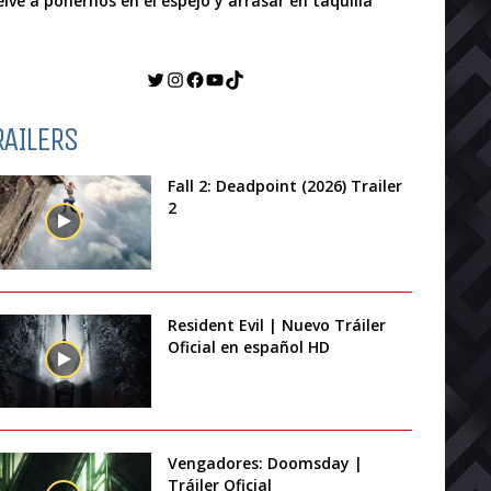
elve a ponernos en el espejo y arrasar en taquilla
Twitter
Instagram
Facebook
YouTube
TikTok
RAILERS
Fall 2: Deadpoint (2026) Trailer
2
Resident Evil | Nuevo Tráiler
Oficial en español HD
Vengadores: Doomsday |
Tráiler Oficial