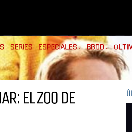
AS
SERIES
ESPECIALES
BBDD
ÚLTI
AR: EL ZOO DE
Ú