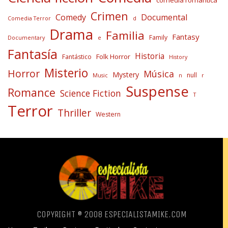
comedia romántica
Crimen
Comedy
Documental
Comedia Terror
d
Drama
Familia
Fantasy
Family
Documentary
e
Fantasía
Historia
Folk Horror
Fantástico
History
Misterio
Horror
Música
Mystery
null
Music
n
r
Suspense
Romance
Science Fiction
T
Terror
Thriller
Western
COPYRIGHT ® 2008 ESPECIALISTAMIKE.COM