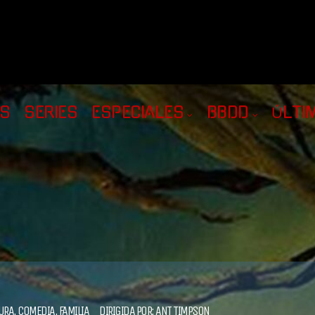
AS
SERIES
ESPECIALES
BBDD
ÚLTI
URA
,
COMEDIA
,
FAMILIA
DIRIGIDA POR:
ANT TIMPSON