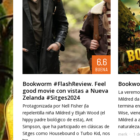
6.6
BUENA
Bookworm #FlashReview. Feel
Bookwor
good movie con vistas a Nueva
La veremos
Zelanda #Sitges2024
Mildred da
Protagonizada por Nell Fisher (la
termina en
repelentilla niña Mildred y Elijah Wood (el
Wise, viene
hippy padre biológico de esta), Ant
Mildred a 
Simpson, que ha participado en clásicas de
naturaleza.
Sitges como Housebound o Turbo Kid, nos
merk
1 d