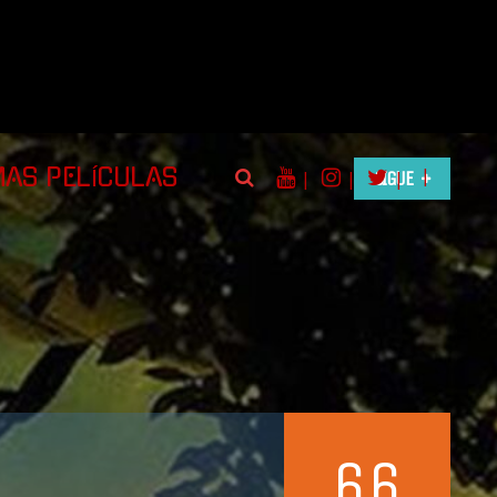
|
MAS PELÍCULAS
|
|
SIGUE
|
6.6