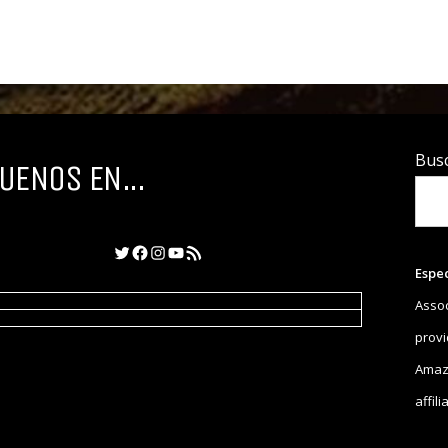
Bus
UENOS EN...
Twitter
Facebook
Instagram
YouTube
Feed RSS
Espe
Assoc
provi
Amazo
affil