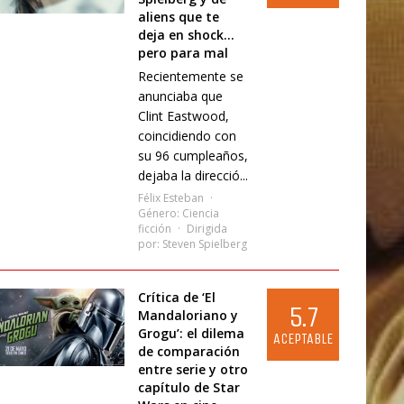
aliens que te
deja en shock…
pero para mal
Recientemente se
anunciaba que
Clint Eastwood,
coincidiendo con
su 96 cumpleaños,
dejaba la direcció...
Félix Esteban
Género:
Ciencia
ficción
Dirigida
por:
Steven Spielberg
Crítica de ‘El
5.7
Mandaloriano y
Grogu’: el dilema
ACEPTABLE
de comparación
entre serie y otro
capítulo de Star