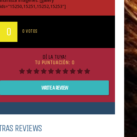
intimista Imágenes: [gallery
ids="15250,15251,15252,15253"]
MEDIA DE VOTOS DE LOS USUARIOS:
0
0
VOTOS
DÍ LA TUYA!
TU PUNTUACIÓN:
0
WRITE A REVIEW
TRAS REVIEWS