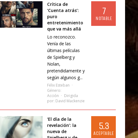
Crítica de
7
‘Cuenta atrás’:
puro
NOTABLE
entretenimiento
que va más allá
Lo reconozco.
Venía de las
últimas películas
de Spielberg y
Nolan,
pretendidamente y
según algunos g...
Félix Esteban
Género:
Acción
Dirigida
por:
David Mackenzie
‘El día de la
5.3
revelación’: la
nueva de
ACEPTABLE
Spielberg y de