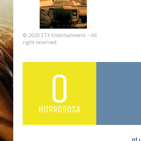
© 2020 STX Entertainment − All
right reserved.
0
HORROROSA