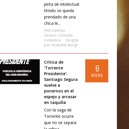
pinta de intelectual
tímido se queda
prendado de una
chica le...
Félix Esteban
Género:
comedia
romántica
Dirigida
por:
Kristoffer Borgli
Crítica de
6
‘Torrente
Presidente’:
BUENA
Santiago Segura
vuelve a
ponernos en el
espejo y arrasar
en taquilla
Con la saga de
Torrente ocurre
que no se separa
la crítica