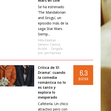
Wars en cine
Se ha estrenado
‘The Mandalorian
and Grogu’, un
episodio más de la
saga Star Wars.
Siemp...
Félix Esteban
Género:
Ciencia
ficción
Dirigida
por:
Jon Favreau
Crítica de ‘El
6.3
Drama’: cuando
la comedia
BUENA
romántica no lo
es tanto y
explora lo
inesperado
Cafetería. Un chico
atractivo pero con