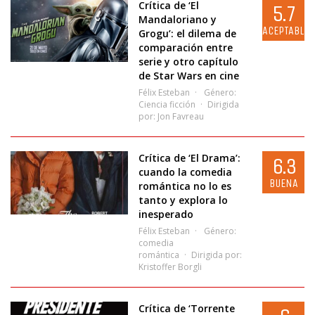
Crítica de ‘El
5.7
Mandaloriano y
ACEPTABLE
Grogu’: el dilema de
comparación entre
serie y otro capítulo
de Star Wars en cine
Félix Esteban
Género:
Ciencia ficción
Dirigida
por:
Jon Favreau
Crítica de ‘El Drama’:
6.3
cuando la comedia
BUENA
romántica no lo es
tanto y explora lo
inesperado
Félix Esteban
Género:
comedia
romántica
Dirigida por:
Kristoffer Borgli
Crítica de ‘Torrente