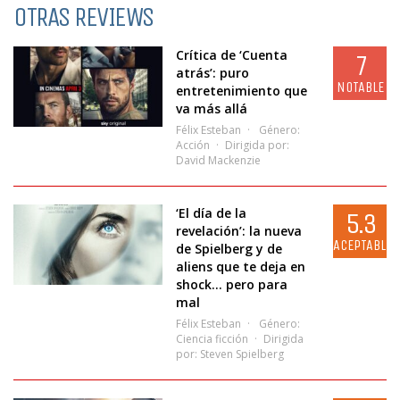
OTRAS REVIEWS
Crítica de ‘Cuenta
7
atrás’: puro
NOTABLE
entretenimiento que
va más allá
Félix Esteban
Género:
Acción
Dirigida por:
David Mackenzie
‘El día de la
5.3
revelación’: la nueva
ACEPTABLE
de Spielberg y de
aliens que te deja en
shock… pero para
mal
Félix Esteban
Género:
Ciencia ficción
Dirigida
por:
Steven Spielberg