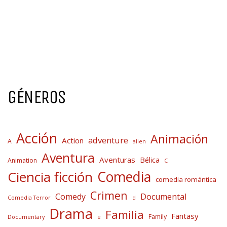
GÉNEROS
Acción
Animación
adventure
Action
A
alien
Aventura
Aventuras
Bélica
Animation
C
Comedia
Ciencia ficción
comedia romántica
Crimen
Comedy
Documental
Comedia Terror
d
Drama
Familia
Fantasy
Family
Documentary
e