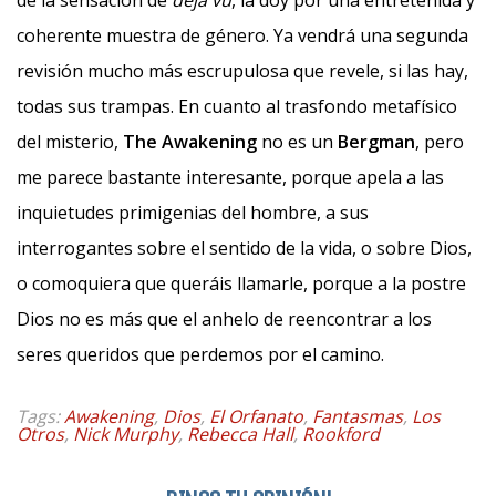
de la sensación de
déjà vu
, la doy por una entretenida y
coherente muestra de género. Ya vendrá una segunda
revisión mucho más escrupulosa que revele, si las hay,
todas sus trampas. En cuanto al trasfondo metafísico
del misterio,
The Awakening
no es un
Bergman
, pero
me parece bastante interesante, porque apela a las
inquietudes primigenias del hombre, a sus
interrogantes sobre el sentido de la vida, o sobre Dios,
o comoquiera que queráis llamarle, porque a la postre
Dios no es más que el anhelo de reencontrar a los
seres queridos que perdemos por el camino.
Tags:
Awakening
,
Dios
,
El Orfanato
,
Fantasmas
,
Los
Otros
,
Nick Murphy
,
Rebecca Hall
,
Rookford