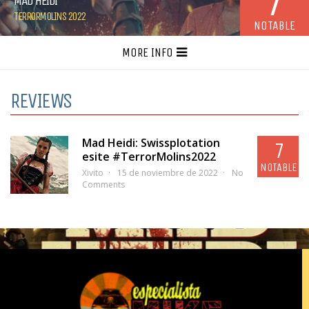
7
MAD HEIDI
TERRORMOLINS 2022
NOTABLE
MORE INFO
REVIEWS
Mad Heidi: Swissplotation
7
esite #TerrorMolins2022
NOTABLE
Xivito
15 de noviembre de 2022
No
Comments