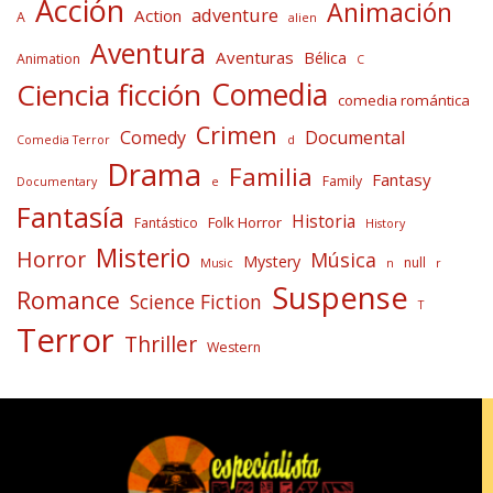
Acción
Animación
adventure
Action
A
alien
Aventura
Aventuras
Bélica
Animation
C
Comedia
Ciencia ficción
comedia romántica
Crimen
Comedy
Documental
Comedia Terror
d
Drama
Familia
Fantasy
Family
Documentary
e
Fantasía
Historia
Folk Horror
Fantástico
History
Misterio
Horror
Música
Mystery
null
Music
n
r
Suspense
Romance
Science Fiction
T
Terror
Thriller
Western