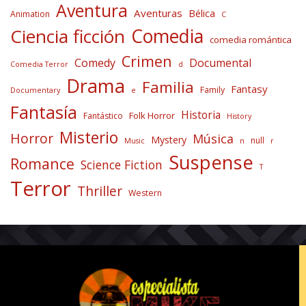
Aventura
Aventuras
Bélica
Animation
C
Comedia
Ciencia ficción
comedia romántica
Crimen
Comedy
Documental
Comedia Terror
d
Drama
Familia
Fantasy
Family
Documentary
e
Fantasía
Historia
Folk Horror
Fantástico
History
Misterio
Horror
Música
Mystery
null
Music
n
r
Suspense
Romance
Science Fiction
T
Terror
Thriller
Western