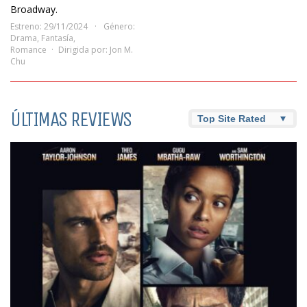
Broadway.
Estreno: 29/11/2024
Género:
Drama
,
Fantasía
,
Romance
Dirigida por:
Jon M.
Chu
ÚLTIMAS REVIEWS