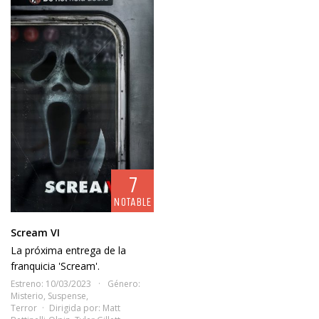
7
NOTABLE
Scream VI
La próxima entrega de la
franquicia 'Scream'.
Estreno: 10/03/2023
Género:
Misterio
,
Suspense
,
Terror
Dirigida por:
Matt