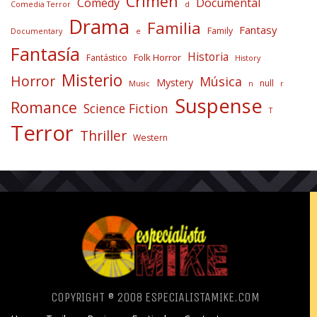
Crimen
Comedy
Documental
Comedia Terror
d
Drama
Familia
Fantasy
Family
Documentary
e
Fantasía
Historia
Folk Horror
Fantástico
History
Misterio
Horror
Música
Mystery
null
Music
n
r
Suspense
Romance
Science Fiction
T
Terror
Thriller
Western
COPYRIGHT ® 2008 ESPECIALISTAMIKE.COM