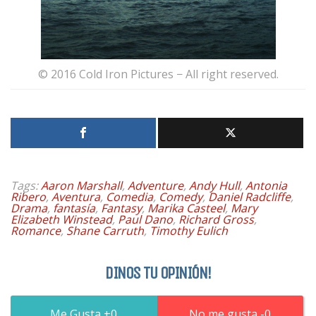
© 2016 Cold Iron Pictures − All right reserved.
Tags:
Aaron Marshall
,
Adventure
,
Andy Hull
,
Antonia
Ribero
,
Aventura
,
Comedia
,
Comedy
,
Daniel Radcliffe
,
Drama
,
fantasía
,
Fantasy
,
Marika Casteel
,
Mary
Elizabeth Winstead
,
Paul Dano
,
Richard Gross
,
Romance
,
Shane Carruth
,
Timothy Eulich
DINOS TU OPINIÓN!
0
0