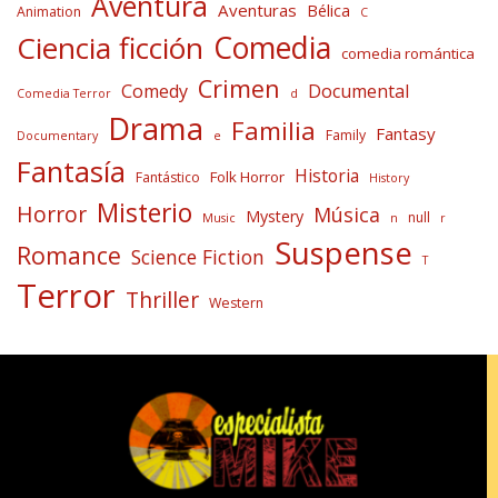
Aventura
Aventuras
Bélica
Animation
C
Comedia
Ciencia ficción
comedia romántica
Crimen
Comedy
Documental
Comedia Terror
d
Drama
Familia
Fantasy
Family
Documentary
e
Fantasía
Historia
Folk Horror
Fantástico
History
Misterio
Horror
Música
Mystery
null
Music
n
r
Suspense
Romance
Science Fiction
T
Terror
Thriller
Western