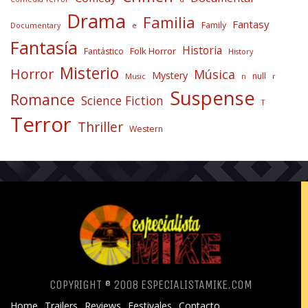
Drama
Familia
Fantasy
Family
Documentary
e
Fantasía
Historia
Folk Horror
Fantástico
History
Misterio
Horror
Música
Mystery
null
Music
n
r
Suspense
Romance
Science Fiction
T
Terror
Thriller
Western
COPYRIGHT ® 2008 ESPECIALISTAMIKE.COM
Home
Trailers
Reviews
Festivales
Contacto