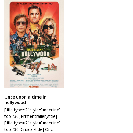
Once upon a time in
hollywood
[title type=’2′ style=’underline’
top=’30’]Primer trailer[/title]
[title type=’2′ style=’underline’
top=’30’]Crítica[/title] Onc...