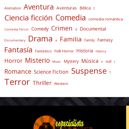
Aventura
Aventuras
Bélica
Animation
C
Comedia
Ciencia ficción
comedia romántica
Crimen
Comedy
Documental
Comedia Terror
d
Drama
Familia
Fantasy
Family
Documentary
e
Fantasía
Historia
Folk Horror
Fantástico
History
Misterio
Horror
Música
Mystery
null
Music
n
r
Suspense
Romance
Science Fiction
T
Terror
Thriller
Western