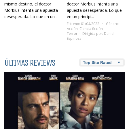
mismo destino, el doctor
doctor Morbius intenta una
Morbius intenta una apuesta
apuesta desesperada. Lo que
desesperada. Lo que en un...
en un principi...
Estreno: 01/04/2022
Género:
Acción
,
Ciencia ficción
,
Terror
Dirigida por:
Daniel
Espinosa
ÚLTIMAS REVIEWS