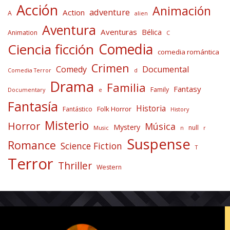
Acción
Animación
adventure
Action
A
alien
Aventura
Aventuras
Bélica
Animation
C
Comedia
Ciencia ficción
comedia romántica
Crimen
Comedy
Documental
Comedia Terror
d
Drama
Familia
Fantasy
Family
Documentary
e
Fantasía
Historia
Folk Horror
Fantástico
History
Misterio
Horror
Música
Mystery
null
Music
n
r
Suspense
Romance
Science Fiction
T
Terror
Thriller
Western