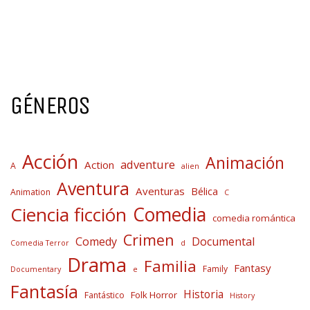
GÉNEROS
Acción
Animación
adventure
Action
A
alien
Aventura
Aventuras
Bélica
Animation
C
Comedia
Ciencia ficción
comedia romántica
Crimen
Comedy
Documental
Comedia Terror
d
Drama
Familia
Fantasy
Family
Documentary
e
Fantasía
Historia
Folk Horror
Fantástico
History