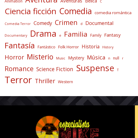
Aventuras
Bélica
Animation
C
Comedia
Ciencia ficción
comedia romántica
Crimen
Comedy
Documental
Comedia Terror
d
Drama
Familia
Fantasy
Family
Documentary
e
Fantasía
Historia
Folk Horror
Fantástico
History
Misterio
Horror
Música
Mystery
null
Music
n
r
Suspense
Romance
Science Fiction
T
Terror
Thriller
Western