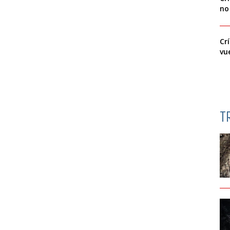
no
Cr
vu
T