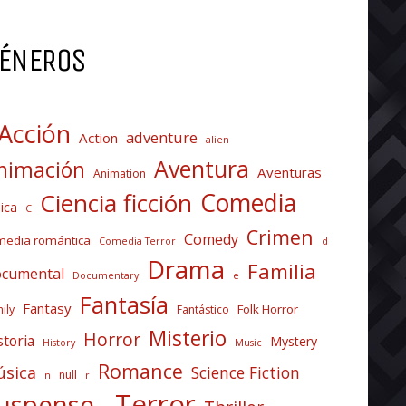
ÉNEROS
Acción
adventure
Action
alien
Aventura
nimación
Aventuras
Animation
Comedia
Ciencia ficción
ica
C
Crimen
Comedy
media romántica
Comedia Terror
d
Drama
Familia
cumental
Documentary
e
Fantasía
Fantasy
Folk Horror
ily
Fantástico
Misterio
Horror
storia
Mystery
History
Music
Romance
sica
Science Fiction
null
n
r
Terror
uspense