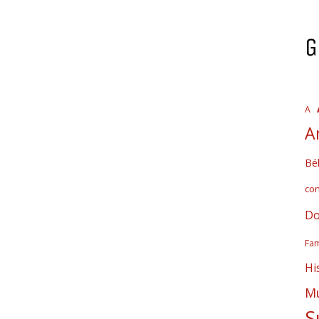
G
A
A
Bél
co
Do
Fam
Hi
Mú
S