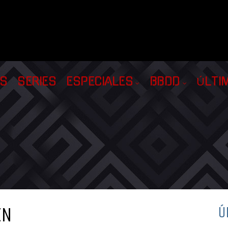
AS
SERIES
ESPECIALES
BBDD
ÚLTI
IN
Ú