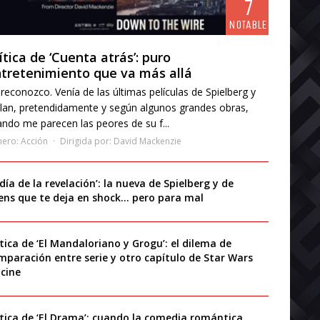
7
NOTABLE
ítica de ‘Cuenta atrás’: puro
tretenimiento que va más allá
reconozco. Venía de las últimas películas de Spielberg y
lan, pretendidamente y según algunos grandes obras,
ndo me parecen las peores de su f...
nero:
Acción
Dirigida por:
David Mackenzie
 día de la revelación’: la nueva de Spielberg y de
iens que te deja en shock… pero para mal
ítica de ‘El Mandaloriano y Grogu’: el dilema de
mparación entre serie y otro capítulo de Star Wars
 cine
ítica de ‘El Drama’: cuando la comedia romántica