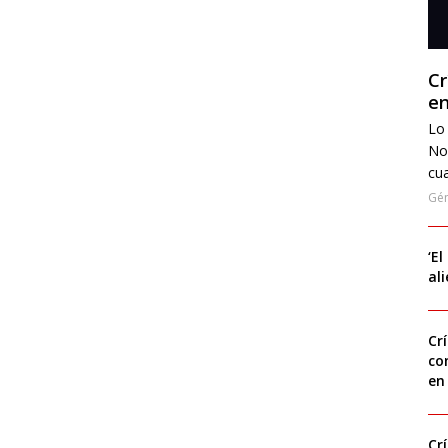
Cr
en
Lo 
No
cua
Gé
‘El
al
Cr
co
en
Cr