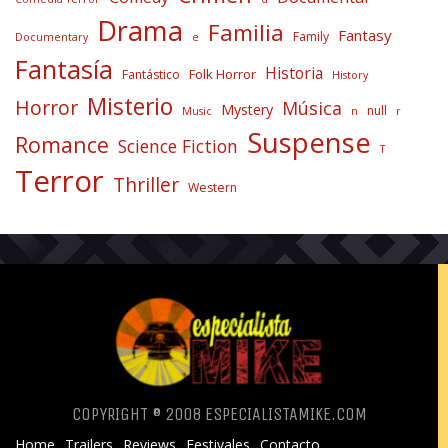
Drama
Familia
Fantasy
Family
Documentary
e
Fantasía
Historia
Folk Horror
Fantástico
History
Misterio
Horror
Música
Mystery
null
Music
n
r
Suspense
Romance
Science Fiction
T
Terror
Thriller
Western
COPYRIGHT ® 2008 ESPECIALISTAMIKE.COM
Home
Trailers
Reviews
Festivales
Contacto