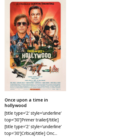
Once upon a time in
hollywood
[title type=’2′ style=’underline’
top=’30’]Primer trailer[/title]
[title type=’2′ style=’underline’
top=’30’]Crítica[/title] Onc...