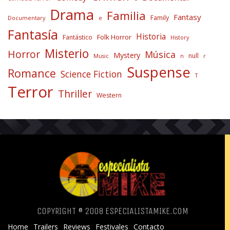
Drama
Familia
Fantasy
Family
Documentary
e
Fantasía
Historia
Folk Horror
Fantástico
History
Misterio
Horror
Música
Mystery
null
Music
n
r
Suspense
Romance
Science Fiction
T
Terror
Thriller
Western
COPYRIGHT ® 2008 ESPECIALISTAMIKE.COM
Home
Trailers
Reviews
Festivales
Contacto