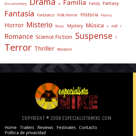
Drama
Familia
Fantasy
Family
Documentary
e
Fantasía
Historia
Folk Horror
Fantástico
History
Misterio
Horror
Música
Mystery
null
Music
n
r
Suspense
Romance
Science Fiction
T
Terror
Thriller
Western
COPYRIGHT ® 2008 ESPECIALISTAMIKE.COM
Home
Trailers
Reviews
Festivales
Contacto
Política de privacidad