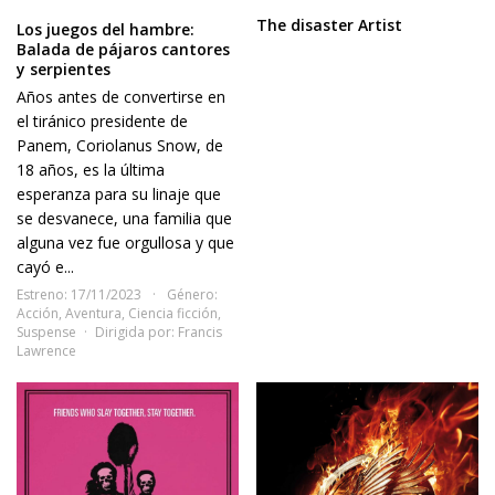
The disaster Artist
Los juegos del hambre:
Balada de pájaros cantores
y serpientes
Años antes de convertirse en
el tiránico presidente de
Panem, Coriolanus Snow, de
18 años, es la última
esperanza para su linaje que
se desvanece, una familia que
alguna vez fue orgullosa y que
cayó e...
Estreno: 17/11/2023
Género:
Acción
,
Aventura
,
Ciencia ficción
,
Suspense
Dirigida por:
Francis
Lawrence