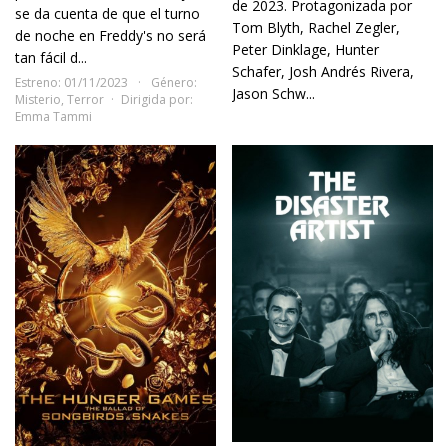
de 2023. Protagonizada por
se da cuenta de que el turno
Tom Blyth, Rachel Zegler,
de noche en Freddy's no será
Peter Dinklage, Hunter
tan fácil d...
Schafer, Josh Andrés Rivera,
Estreno: 01/11/2023
Género:
Jason Schw...
Misterio
,
Terror
Dirigida por:
Emma Tammi