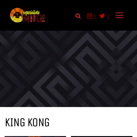
|
|
KING KONG