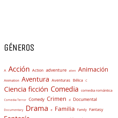
GÉNEROS
Acción
Animación
adventure
Action
A
alien
Aventura
Aventuras
Bélica
Animation
C
Comedia
Ciencia ficción
comedia romántica
Crimen
Comedy
Documental
Comedia Terror
d
Drama
Familia
Fantasy
Family
Documentary
e