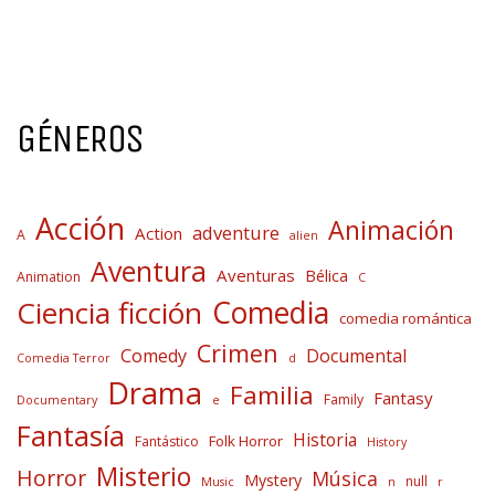
GÉNEROS
Acción
Animación
adventure
Action
A
alien
Aventura
Aventuras
Bélica
Animation
C
Comedia
Ciencia ficción
comedia romántica
Crimen
Comedy
Documental
Comedia Terror
d
Drama
Familia
Fantasy
Family
Documentary
e
Fantasía
Historia
Folk Horror
Fantástico
History
Misterio
Horror
Música
Mystery
null
Music
n
r