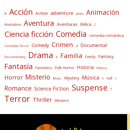
Acción
Animación
adventure
Action
A
alien
Aventura
Aventuras
Bélica
Animation
C
Comedia
Ciencia ficción
comedia romántica
Crimen
Comedy
Documental
Comedia Terror
d
Drama
Familia
Fantasy
Family
Documentary
e
Fantasía
Historia
Folk Horror
Fantástico
History
Misterio
Horror
Música
Mystery
null
Music
n
r
Suspense
Romance
Science Fiction
T
Terror
Thriller
Western