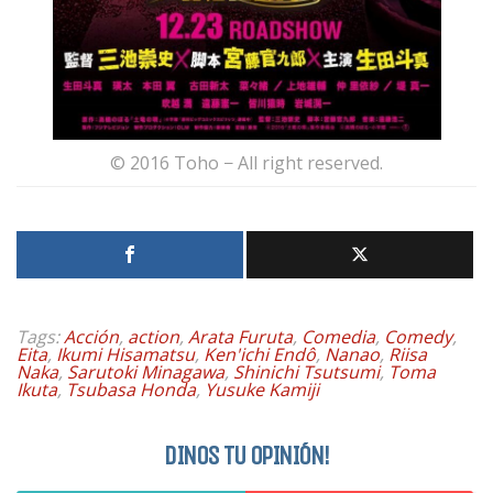
© 2016 Toho − All right reserved.
Tags:
Acción
,
action
,
Arata Furuta
,
Comedia
,
Comedy
,
Eita
,
Ikumi Hisamatsu
,
Ken'ichi Endô
,
Nanao
,
Riisa
Naka
,
Sarutoki Minagawa
,
Shinichi Tsutsumi
,
Toma
Ikuta
,
Tsubasa Honda
,
Yusuke Kamiji
DINOS TU OPINIÓN!