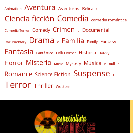
Aventura
Aventuras
Bélica
Animation
C
Comedia
Ciencia ficción
comedia romántica
Crimen
Comedy
Documental
Comedia Terror
d
Drama
Familia
Fantasy
Family
Documentary
e
Fantasía
Historia
Folk Horror
Fantástico
History
Misterio
Horror
Música
Mystery
null
Music
n
r
Suspense
Romance
Science Fiction
T
Terror
Thriller
Western