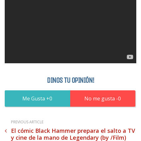
DINOS TU OPINIÓN!
0
0
PREVIOUS ARTICLE
El cómic Black Hammer prepara el salto a TV
y cine de la mano de Legendary (by /Film)