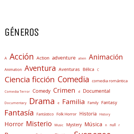
GÉNEROS
Acción
Animación
adventure
Action
A
alien
Aventura
Aventuras
Bélica
Animation
C
Comedia
Ciencia ficción
comedia romántica
Crimen
Comedy
Documental
Comedia Terror
d
Drama
Familia
Fantasy
Family
Documentary
e
Fantasía
Historia
Folk Horror
Fantástico
History
Misterio
Horror
Música
Mystery
null
Music
n
r