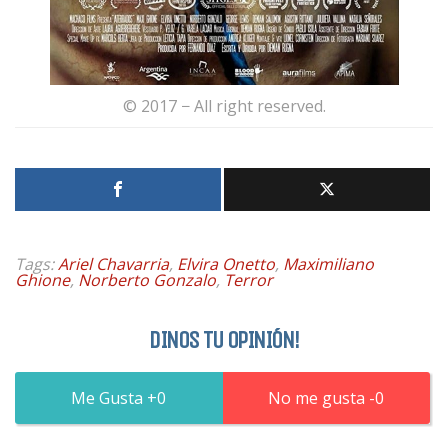
© 2017 − All right reserved.
Tags:
Ariel Chavarria
,
Elvira Onetto
,
Maximiliano
Ghione
,
Norberto Gonzalo
,
Terror
DINOS TU OPINIÓN!
0
0