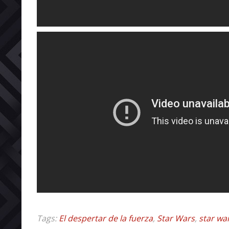
Tags:
El despertar de la fuerza
,
Star Wars
,
star wa