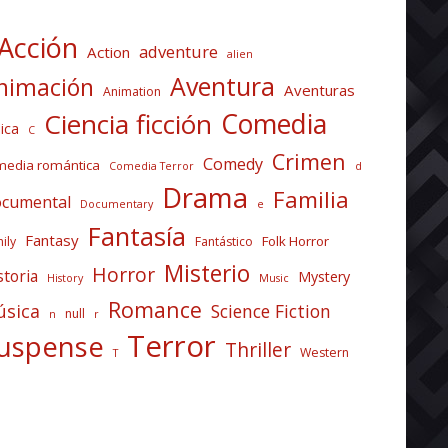
Acción
adventure
Action
alien
Aventura
nimación
Aventuras
Animation
Comedia
Ciencia ficción
ica
C
Crimen
Comedy
media romántica
Comedia Terror
d
Drama
Familia
cumental
Documentary
e
Fantasía
Fantasy
Folk Horror
ily
Fantástico
Misterio
Horror
storia
Mystery
History
Music
Romance
sica
Science Fiction
null
n
r
Terror
uspense
Thriller
Western
T