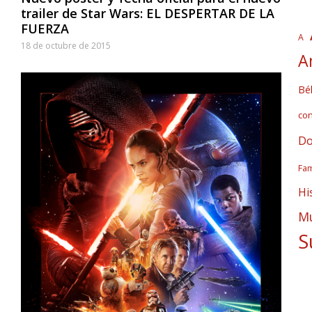
trailer de Star Wars: EL DESPERTAR DE LA
FUERZA
A
18 de octubre de 2015
A
Bél
co
Do
Fam
Hi
Mú
S