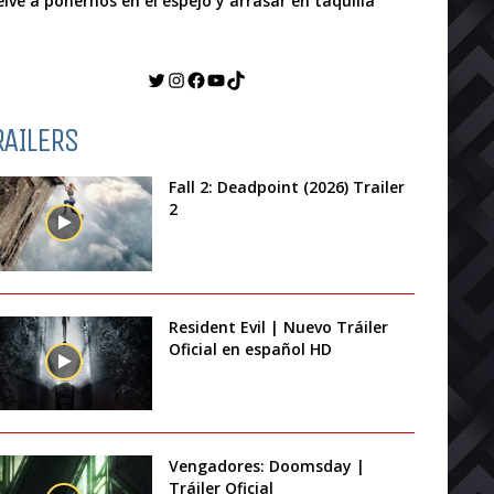
elve a ponernos en el espejo y arrasar en taquilla
Twitter
Instagram
Facebook
YouTube
TikTok
RAILERS
Fall 2: Deadpoint (2026) Trailer
2
Resident Evil | Nuevo Tráiler
Oficial en español HD
Vengadores: Doomsday |
Tráiler Oficial