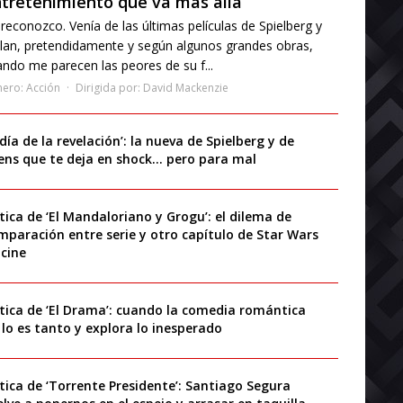
tretenimiento que va más allá
reconozco. Venía de las últimas películas de Spielberg y
lan, pretendidamente y según algunos grandes obras,
ndo me parecen las peores de su f...
nero:
Acción
Dirigida por:
David Mackenzie
 día de la revelación’: la nueva de Spielberg y de
iens que te deja en shock… pero para mal
ítica de ‘El Mandaloriano y Grogu’: el dilema de
mparación entre serie y otro capítulo de Star Wars
 cine
ítica de ‘El Drama’: cuando la comedia romántica
 lo es tanto y explora lo inesperado
ítica de ‘Torrente Presidente’: Santiago Segura