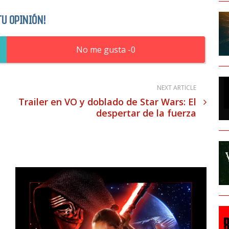
TU OPINIÓN!
0
NEXT ARTICLE
Trailer en VO y doblado de Star Wars: El
despertar de la fuerza