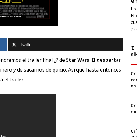
en
Lo 
No
cua
Gé
Twitter
‘El
al
dremos el trailer final ¿? de
Star Wars: El despertar
inero y de sacarnos de quicio. Así que hasta entonces
Cr
el trailer.
co
en
Cr
no
Cr