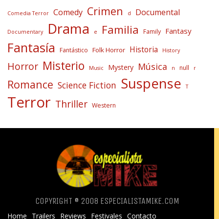
Crimen
Comedy
Documental
Comedia Terror
d
Drama
Familia
Fantasy
Family
Documentary
e
Fantasía
Historia
Folk Horror
Fantástico
History
Misterio
Horror
Música
Mystery
null
Music
n
r
Suspense
Romance
Science Fiction
T
Terror
Thriller
Western
COPYRIGHT ® 2008 ESPECIALISTAMIKE.COM
Home
Trailers
Reviews
Festivales
Contacto