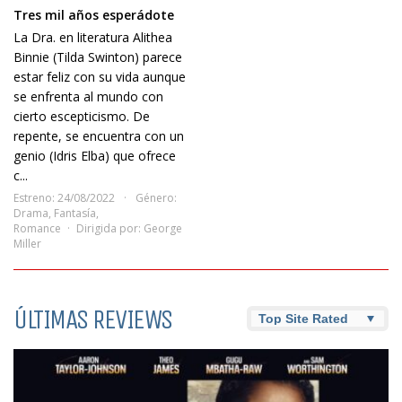
Tres mil años esperádote
La Dra. en literatura Alithea
Binnie (Tilda Swinton) parece
estar feliz con su vida aunque
se enfrenta al mundo con
cierto escepticismo. De
repente, se encuentra con un
genio (Idris Elba) que ofrece
c...
Estreno: 24/08/2022
Género:
Drama
,
Fantasía
,
Romance
Dirigida por:
George
Miller
ÚLTIMAS REVIEWS