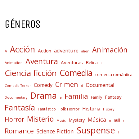
GÉNEROS
Acción
Animación
adventure
Action
A
alien
Aventura
Aventuras
Bélica
Animation
C
Comedia
Ciencia ficción
comedia romántica
Crimen
Comedy
Documental
Comedia Terror
d
Drama
Familia
Fantasy
Family
Documentary
e
Fantasía
Historia
Folk Horror
Fantástico
History
Misterio
Horror
Música
Mystery
null
Music
n
r
Suspense
Romance
Science Fiction
T