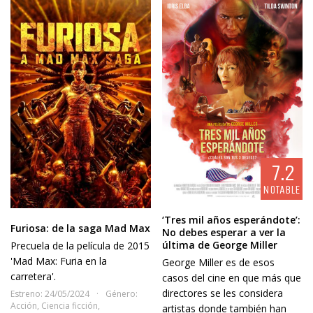
7.2
NOTABLE
‘Tres mil años esperándote’:
Furiosa: de la saga Mad Max
No debes esperar a ver la
última de George Miller
Precuela de la película de 2015
'Mad Max: Furia en la
George Miller es de esos
carretera'.
casos del cine en que más que
directores se les considera
Estreno: 24/05/2024
Género:
Acción
,
Ciencia ficción
,
artistas donde también han