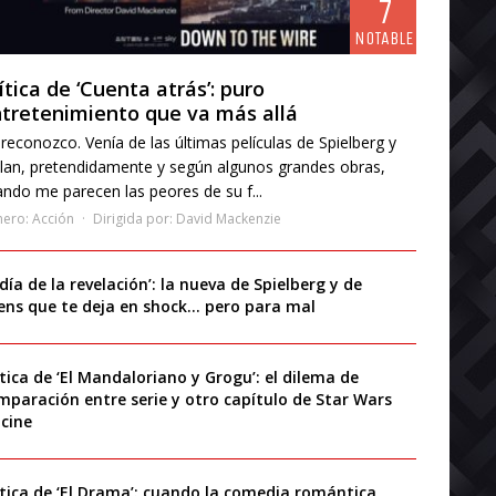
7
NOTABLE
ítica de ‘Cuenta atrás’: puro
tretenimiento que va más allá
reconozco. Venía de las últimas películas de Spielberg y
lan, pretendidamente y según algunos grandes obras,
ndo me parecen las peores de su f...
nero:
Acción
Dirigida por:
David Mackenzie
 día de la revelación’: la nueva de Spielberg y de
iens que te deja en shock… pero para mal
ítica de ‘El Mandaloriano y Grogu’: el dilema de
mparación entre serie y otro capítulo de Star Wars
 cine
ítica de ‘El Drama’: cuando la comedia romántica