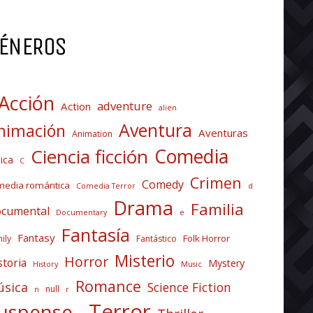
ÉNEROS
Acción
adventure
Action
alien
Aventura
nimación
Aventuras
Animation
Comedia
Ciencia ficción
ica
C
Crimen
Comedy
media romántica
Comedia Terror
d
Drama
Familia
cumental
Documentary
e
Fantasía
Fantasy
Folk Horror
ily
Fantástico
Misterio
Horror
storia
Mystery
History
Music
Romance
sica
Science Fiction
null
n
r
Terror
uspense