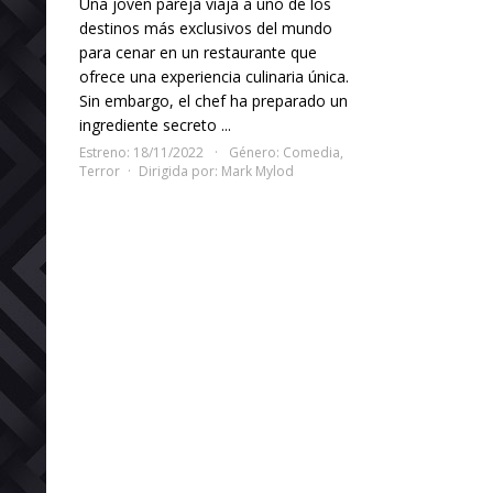
Una joven pareja viaja a uno de los
destinos más exclusivos del mundo
para cenar en un restaurante que
ofrece una experiencia culinaria única.
Sin embargo, el chef ha preparado un
ingrediente secreto ...
Estreno: 18/11/2022
Género:
Comedia
,
Terror
Dirigida por:
Mark Mylod