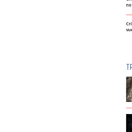
no
Cr
vu
T