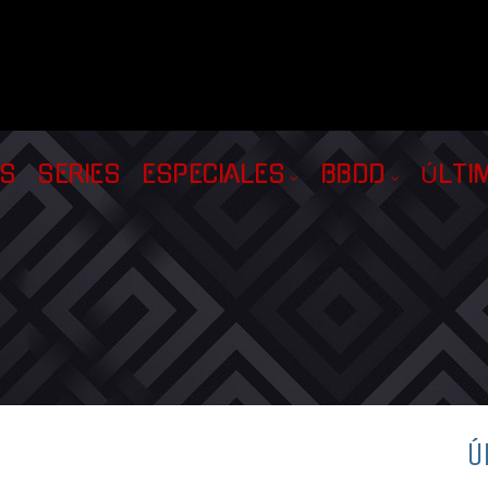
AS
SERIES
ESPECIALES
BBDD
ÚLTI
Ú