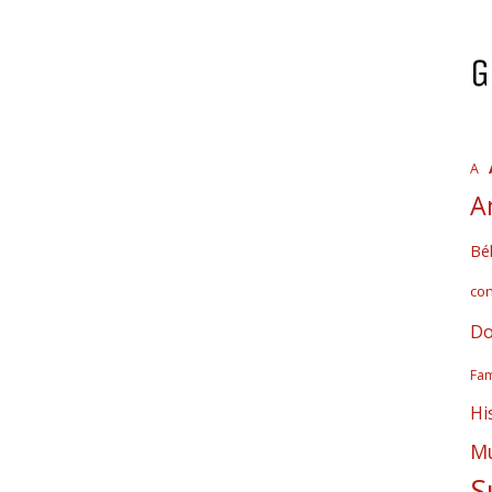
G
A
A
Bél
co
Do
Fam
Hi
Mú
S