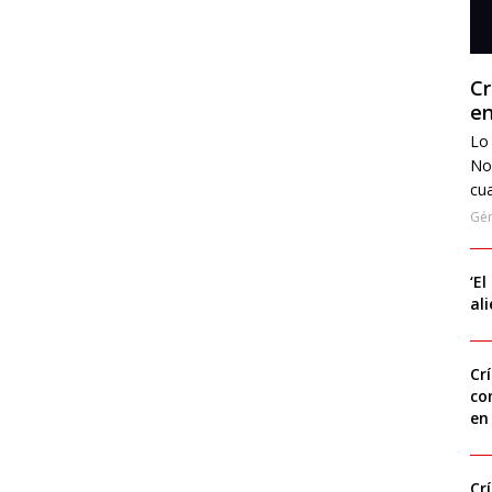
Cr
en
Lo 
No
cua
Gé
‘El
al
Cr
co
en
Cr