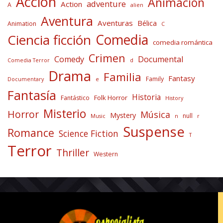
Acción
Animación
adventure
Action
A
alien
Aventura
Aventuras
Bélica
Animation
C
Comedia
Ciencia ficción
comedia romántica
Crimen
Comedy
Documental
Comedia Terror
d
Drama
Familia
Fantasy
Family
Documentary
e
Fantasía
Historia
Folk Horror
Fantástico
History
Misterio
Horror
Música
Mystery
null
Music
n
r
Suspense
Romance
Science Fiction
T
Terror
Thriller
Western