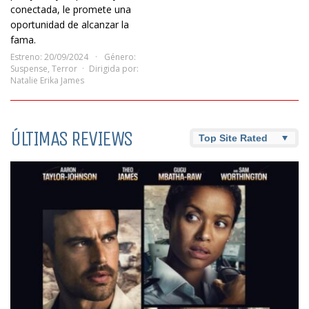
conectada, le promete una
oportunidad de alcanzar la
fama.
Estreno: 20/09/2024
Género:
Suspense
,
Terror
Dirigida por:
Natalie Erika James
ÚLTIMAS REVIEWS