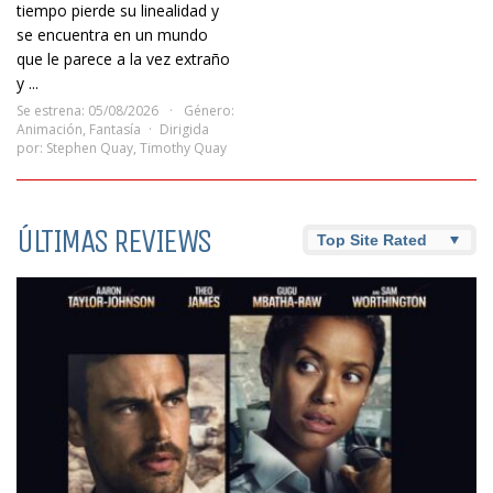
tiempo pierde su linealidad y
se encuentra en un mundo
que le parece a la vez extraño
y ...
Se estrena: 05/08/2026
Género:
Animación
,
Fantasía
Dirigida
por:
Stephen Quay
,
Timothy Quay
ÚLTIMAS REVIEWS