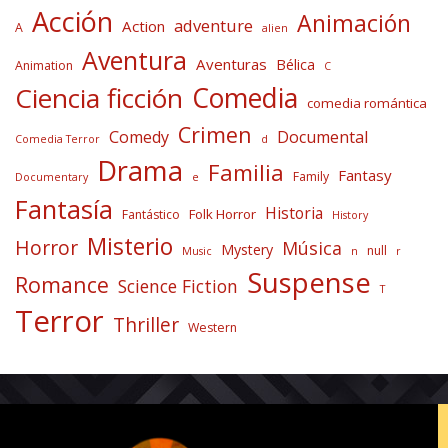
Acción
Animación
adventure
Action
A
alien
Aventura
Aventuras
Bélica
Animation
C
Comedia
Ciencia ficción
comedia romántica
Crimen
Comedy
Documental
Comedia Terror
d
Drama
Familia
Fantasy
Family
Documentary
e
Fantasía
Historia
Folk Horror
Fantástico
History
Misterio
Horror
Música
Mystery
null
Music
n
r
Suspense
Romance
Science Fiction
T
Terror
Thriller
Western