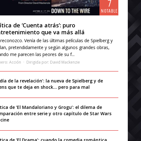
7
NOTABLE
ítica de ‘Cuenta atrás’: puro
tretenimiento que va más allá
reconozco. Venía de las últimas películas de Spielberg y
lan, pretendidamente y según algunos grandes obras,
ndo me parecen las peores de su f...
nero:
Acción
Dirigida por:
David Mackenzie
 día de la revelación’: la nueva de Spielberg y de
iens que te deja en shock… pero para mal
ítica de ‘El Mandaloriano y Grogu’: el dilema de
mparación entre serie y otro capítulo de Star Wars
 cine
ítica de ‘El Drama’: cuando la comedia romántica