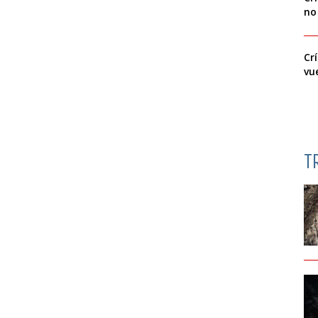
no
Cr
vu
T