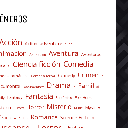
ÉNEROS
Acción
adventure
Action
alien
Aventura
nimación
Aventuras
Animation
Comedia
Ciencia ficción
ica
C
Crimen
Comedy
media romántica
Comedia Terror
d
Drama
Familia
cumental
Documentary
e
Fantasía
Fantasy
Folk Horror
ily
Fantástico
Misterio
Horror
storia
Mystery
History
Music
Romance
sica
Science Fiction
null
n
r
Terror
uspense