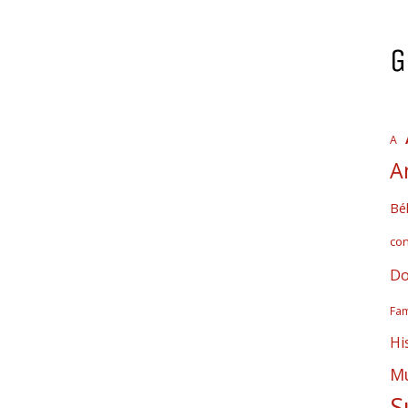
G
A
A
Bél
co
Do
Fam
Hi
Mú
S