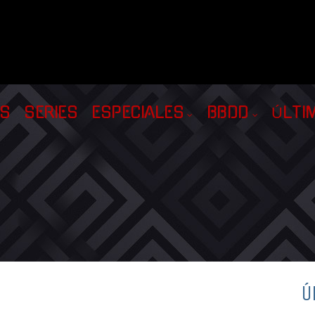
AS
SERIES
ESPECIALES
BBDD
ÚLTI
Ú