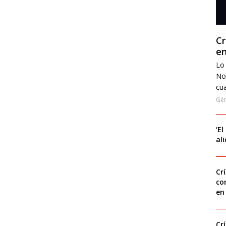
Cr
en
Lo 
No
cua
Gé
‘El
al
Cr
co
en
Cr