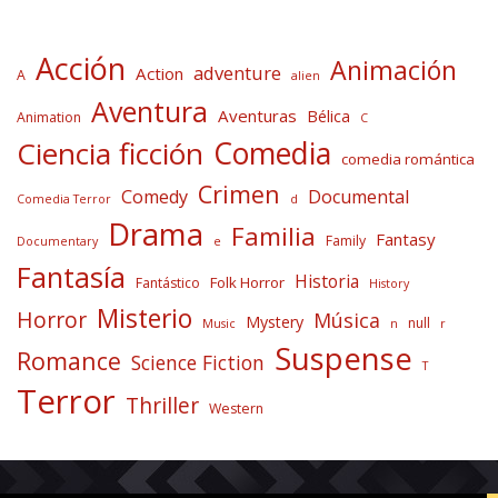
Acción
Animación
adventure
Action
A
alien
Aventura
Aventuras
Bélica
Animation
C
Comedia
Ciencia ficción
comedia romántica
Crimen
Comedy
Documental
Comedia Terror
d
Drama
Familia
Fantasy
Family
Documentary
e
Fantasía
Historia
Folk Horror
Fantástico
History
Misterio
Horror
Música
Mystery
null
Music
n
r
Suspense
Romance
Science Fiction
T
Terror
Thriller
Western