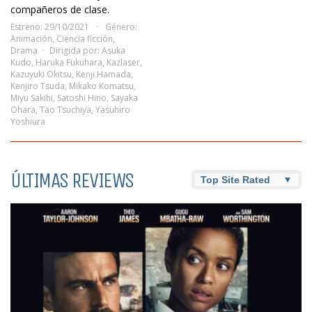
compañeros de clase.
Estreno: 29/10/2021
Género:
Animación
,
Ciencia ficción
,
Drama
Dirigida por:
Asuka
Kudo
,
Haruka Fukuhara
,
Kazlaser
,
Kazuyuki Okitsu
,
Kenji Hamada
,
Kenjiro Tsuda
,
Mikako Komatsu
,
Miyu Sakihi
,
Satoshi Hino
,
Sayaka
Ohara
,
Tao Tsuchiya
,
Yasuhiro
Yoshiura
ÚLTIMAS REVIEWS