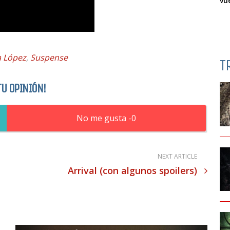
vu
a López
,
Suspense
T
TU OPINIÓN!
0
NEXT ARTICLE
Arrival (con algunos spoilers)