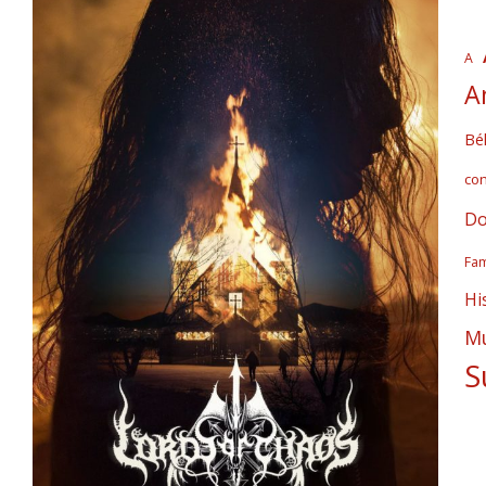
A
A
Bél
co
Do
Fam
Hi
Mú
S