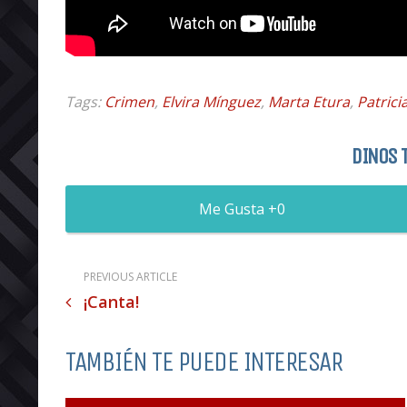
Tags:
Crimen
,
Elvira Mínguez
,
Marta Etura
,
Patrici
DINOS 
0
PREVIOUS ARTICLE
¡Canta!
TAMBIÉN TE PUEDE INTERESAR