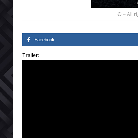
© − All r
Facebook
Trailer: