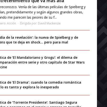
tretenimiento que va más allá
reconozco. Venía de las últimas películas de Spielberg y
lan, pretendidamente y según algunos grandes obras,
ndo me parecen las peores de su f...
nero:
Acción
Dirigida por:
David Mackenzie
 día de la revelación’: la nueva de Spielberg y de
iens que te deja en shock… pero para mal
ítica de ‘El Mandaloriano y Grogu’: el dilema de
mparación entre serie y otro capítulo de Star Wars
 cine
ítica de ‘El Drama’: cuando la comedia romántica
 lo es tanto y explora lo inesperado
ítica de ‘Torrente Presidente’: Santiago Segura