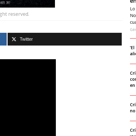
en
Lo 
ight reserved.
No
cua
Gé
Twitter
‘El
al
Cr
co
en
Cr
no
Cr