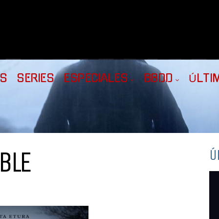
AS
SERIES
ESPECIALES
BBDD
ÚLTI
BLE
Ú