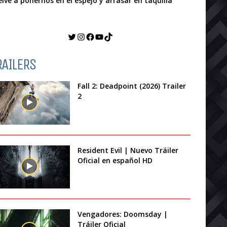
elve a ponernos en el espejo y arrasar en taquilla
Twitter
Instagram
Facebook
YouTube
TikTok
RAILERS
Fall 2: Deadpoint (2026) Trailer
2
Resident Evil | Nuevo Tráiler
Oficial en español HD
Vengadores: Doomsday |
Tráiler Oficial