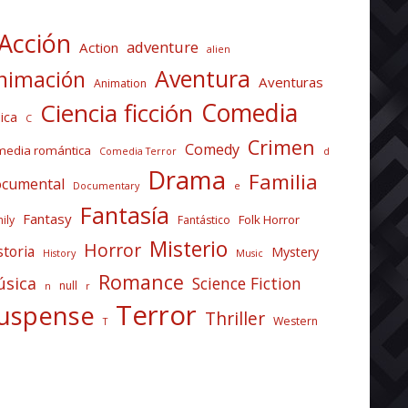
Acción
adventure
Action
alien
Aventura
nimación
Aventuras
Animation
Comedia
Ciencia ficción
ica
C
Crimen
Comedy
media romántica
Comedia Terror
d
Drama
Familia
cumental
Documentary
e
Fantasía
Fantasy
Folk Horror
ily
Fantástico
Misterio
Horror
storia
Mystery
History
Music
Romance
sica
Science Fiction
null
n
r
Terror
uspense
Thriller
Western
T