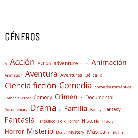
GÉNEROS
Acción
Animación
adventure
Action
A
alien
Aventura
Aventuras
Bélica
Animation
C
Comedia
Ciencia ficción
comedia romántica
Crimen
Comedy
Documental
Comedia Terror
d
Drama
Familia
Fantasy
Family
Documentary
e
Fantasía
Historia
Folk Horror
Fantástico
History
Misterio
Horror
Música
Mystery
null
Music
n
r