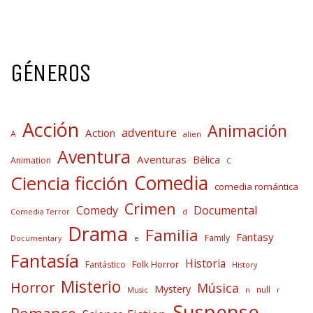
GÉNEROS
Acción
Animación
adventure
Action
A
alien
Aventura
Aventuras
Bélica
Animation
C
Comedia
Ciencia ficción
comedia romántica
Crimen
Comedy
Documental
Comedia Terror
d
Drama
Familia
Fantasy
Family
Documentary
e
Fantasía
Historia
Folk Horror
Fantástico
History
Misterio
Horror
Música
Mystery
null
Music
n
r
Suspense