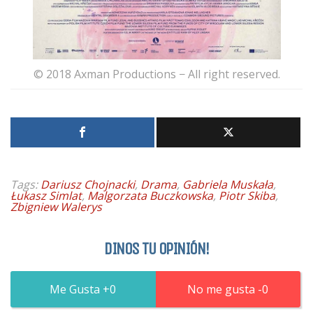
© 2018 Axman Productions − All right reserved.
Tags:
Dariusz Chojnacki
,
Drama
,
Gabriela Muskała
,
Łukasz Simlat
,
Malgorzata Buczkowska
,
Piotr Skiba
,
Zbigniew Walerys
DINOS TU OPINIÓN!
0
0