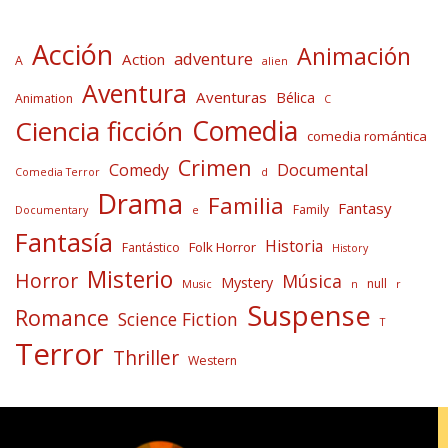
Acción
Animación
adventure
Action
A
alien
Aventura
Aventuras
Bélica
Animation
C
Comedia
Ciencia ficción
comedia romántica
Crimen
Comedy
Documental
Comedia Terror
d
Drama
Familia
Fantasy
Family
Documentary
e
Fantasía
Historia
Folk Horror
Fantástico
History
Misterio
Horror
Música
Mystery
null
Music
n
r
Suspense
Romance
Science Fiction
T
Terror
Thriller
Western