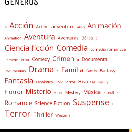
GÉNEROS
Acción
Animación
adventure
Action
A
alien
Aventura
Aventuras
Bélica
Animation
C
Comedia
Ciencia ficción
comedia romántica
Crimen
Comedy
Documental
Comedia Terror
d
Drama
Familia
Fantasy
Family
Documentary
e
Fantasía
Historia
Folk Horror
Fantástico
History
Misterio
Horror
Música
Mystery
null
Music
n
r
Suspense
Romance
Science Fiction
T
Terror
Thriller
Western