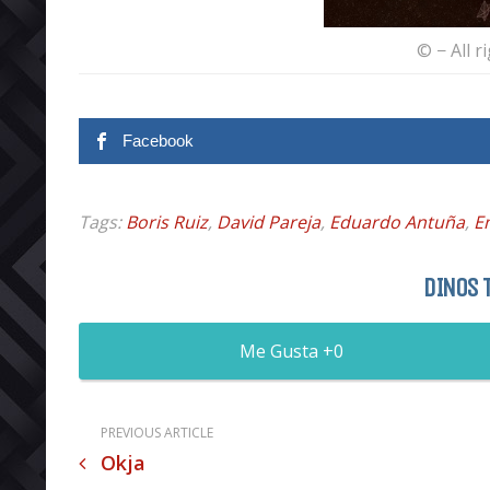
© − All r
Facebook
Tags:
Boris Ruiz
,
David Pareja
,
Eduardo Antuña
,
E
DINOS 
0
PREVIOUS ARTICLE
Okja