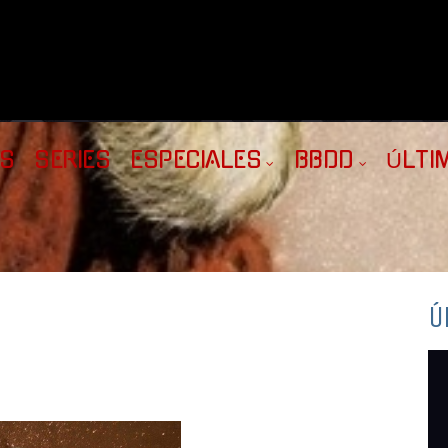
AS
SERIES
ESPECIALES
BBDD
ÚLTI
Ú