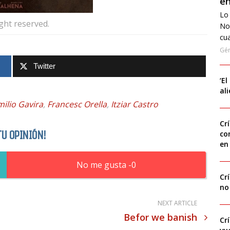
en
Lo 
ight reserved.
No
cua
Gé
Twitter
‘El
al
milio Gavira
,
Francesc Orella
,
Itziar Castro
Cr
TU OPINIÓN!
co
en
0
Cr
no
NEXT ARTICLE
Befor we banish
Cr