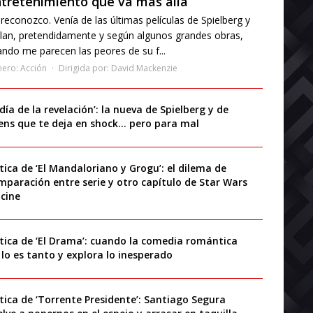
tretenimiento que va más allá
reconozco. Venía de las últimas películas de Spielberg y
lan, pretendidamente y según algunos grandes obras,
ndo me parecen las peores de su f...
nero:
Acción
Dirigida por:
David Mackenzie
 día de la revelación’: la nueva de Spielberg y de
iens que te deja en shock… pero para mal
ítica de ‘El Mandaloriano y Grogu’: el dilema de
mparación entre serie y otro capítulo de Star Wars
 cine
ítica de ‘El Drama’: cuando la comedia romántica
 lo es tanto y explora lo inesperado
ítica de ‘Torrente Presidente’: Santiago Segura