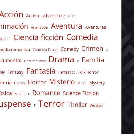
Acción
adventure
Action
alien
Aventura
nimación
Aventuras
Animation
Comedia
Ciencia ficción
ica
C
Crimen
Comedy
media romántica
Comedia Terror
d
Drama
Familia
cumental
Documentary
e
Fantasía
Fantasy
Folk Horror
ily
Fantástico
Misterio
Horror
storia
Mystery
History
Music
Romance
sica
Science Fiction
null
n
r
Terror
uspense
Thriller
Western
T