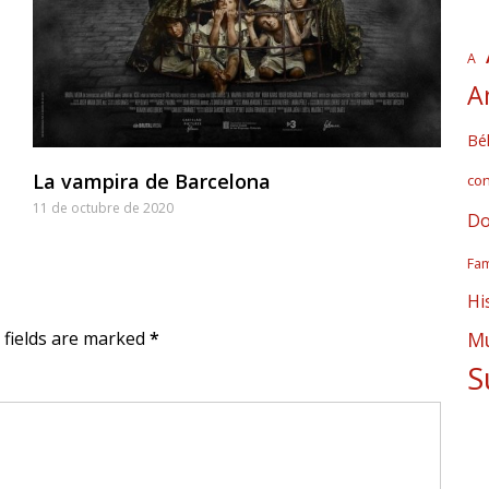
A
A
Bél
La vampira de Barcelona
co
11 de octubre de 2020
Do
Fam
Hi
d fields are marked
*
Mú
S