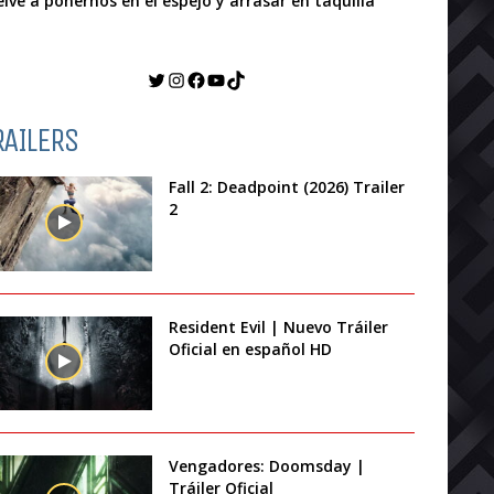
elve a ponernos en el espejo y arrasar en taquilla
Twitter
Instagram
Facebook
YouTube
TikTok
RAILERS
Fall 2: Deadpoint (2026) Trailer
2
Resident Evil | Nuevo Tráiler
Oficial en español HD
Vengadores: Doomsday |
Tráiler Oficial