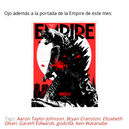
Ojo además a la portada de la Empire de este mes:
Tags:
Aaron Taylor-Johnson
,
Bryan Cranston
,
Elizabeth
Olsen
,
Gareth Edwards
,
godzilla
,
Ken Watanabe