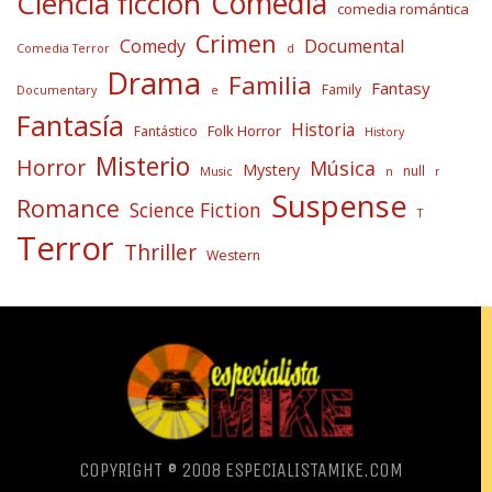
Comedia
Ciencia ficción
comedia romántica
Crimen
Comedy
Documental
Comedia Terror
d
Drama
Familia
Fantasy
Family
Documentary
e
Fantasía
Historia
Folk Horror
Fantástico
History
Misterio
Horror
Música
Mystery
null
Music
n
r
Suspense
Romance
Science Fiction
T
Terror
Thriller
Western
COPYRIGHT ® 2008 ESPECIALISTAMIKE.COM