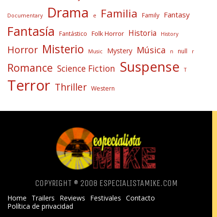
Drama
Familia
Fantasy
Family
Documentary
e
Fantasía
Historia
Folk Horror
Fantástico
History
Misterio
Horror
Música
Mystery
null
Music
n
r
Suspense
Romance
Science Fiction
T
Terror
Thriller
Western
COPYRIGHT ® 2008 ESPECIALISTAMIKE.COM
Home
Trailers
Reviews
Festivales
Contacto
Política de privacidad