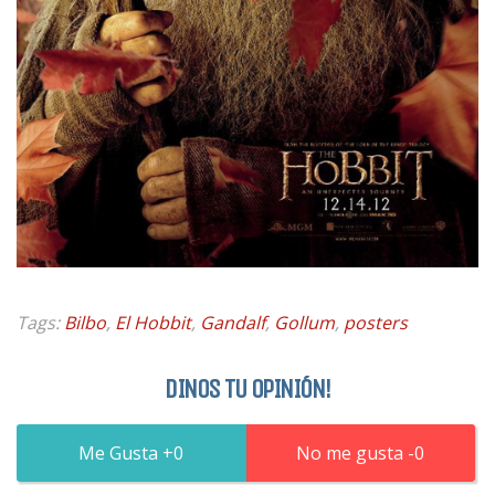
Tags:
Bilbo
,
El Hobbit
,
Gandalf
,
Gollum
,
posters
DINOS TU OPINIÓN!
0
0