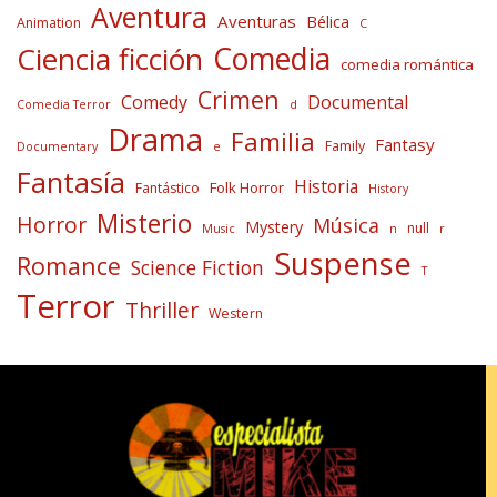
Aventura
Aventuras
Bélica
Animation
C
Comedia
Ciencia ficción
comedia romántica
Crimen
Comedy
Documental
Comedia Terror
d
Drama
Familia
Fantasy
Family
Documentary
e
Fantasía
Historia
Folk Horror
Fantástico
History
Misterio
Horror
Música
Mystery
null
Music
n
r
Suspense
Romance
Science Fiction
T
Terror
Thriller
Western