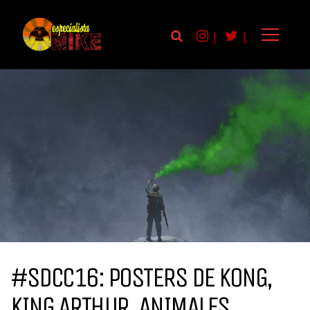
|
|
#SDCC16: POSTERS DE KONG,
KING ARTHUR, ANIMALES