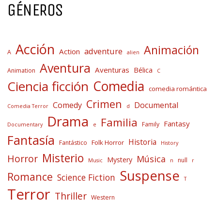
GÉNEROS
Acción
Animación
adventure
Action
A
alien
Aventura
Aventuras
Bélica
Animation
C
Comedia
Ciencia ficción
comedia romántica
Crimen
Comedy
Documental
Comedia Terror
d
Drama
Familia
Fantasy
Family
Documentary
e
Fantasía
Historia
Folk Horror
Fantástico
History
Misterio
Horror
Música
Mystery
null
Music
n
r
Suspense
Romance
Science Fiction
T
Terror
Thriller
Western