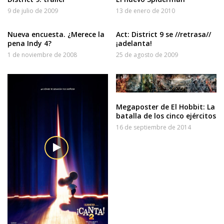
9 de julio de 2009
13 de enero de 2010
Nueva encuesta. ¿Merece la
Act: District 9 se //retrasa//
pena Indy 4?
¡adelanta!
1 de noviembre de 2008
25 de agosto de 2009
Megaposter de El Hobbit: La
batalla de los cinco ejércitos
16 de septiembre de 2014