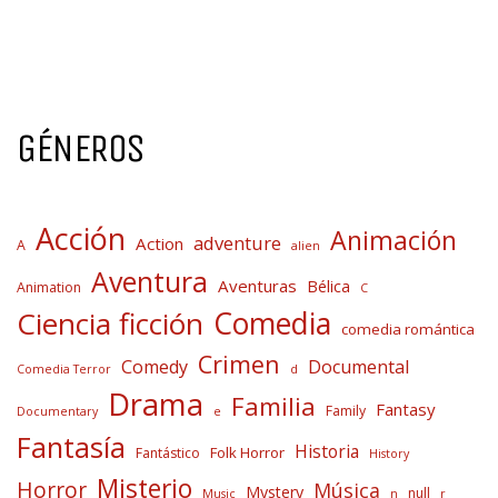
GÉNEROS
Acción
Animación
adventure
Action
A
alien
Aventura
Aventuras
Bélica
Animation
C
Comedia
Ciencia ficción
comedia romántica
Crimen
Comedy
Documental
Comedia Terror
d
Drama
Familia
Fantasy
Family
Documentary
e
Fantasía
Historia
Folk Horror
Fantástico
History
Misterio
Horror
Música
Mystery
null
Music
n
r