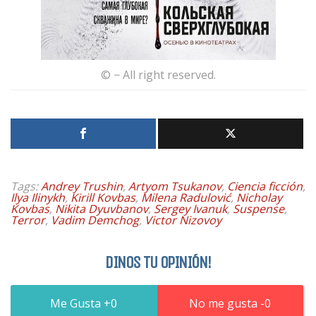
© − All right reserved.
Tags:
Andrey Trushin
,
Artyom Tsukanov
,
Ciencia ficción
,
Ilya Ilinykh
,
Kirill Kovbas
,
Milena Radulović
,
Nicholay
Kovbas
,
Nikita Dyuvbanov
,
Sergey Ivanuk
,
Suspense
,
Terror
,
Vadim Demchog
,
Victor Nizovoy
DINOS TU OPINIÓN!
0
0