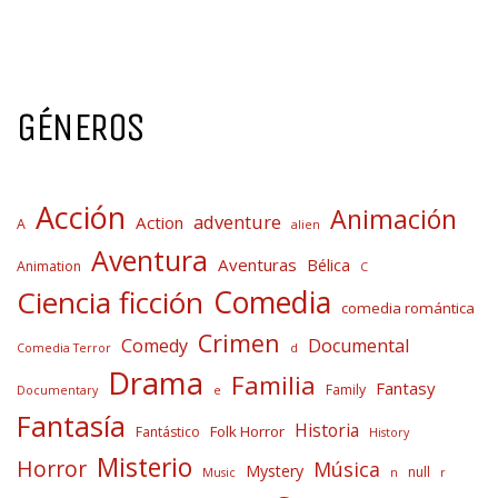
GÉNEROS
Acción
Animación
adventure
Action
A
alien
Aventura
Aventuras
Bélica
Animation
C
Comedia
Ciencia ficción
comedia romántica
Crimen
Comedy
Documental
Comedia Terror
d
Drama
Familia
Fantasy
Family
Documentary
e
Fantasía
Historia
Folk Horror
Fantástico
History
Misterio
Horror
Música
Mystery
null
Music
n
r