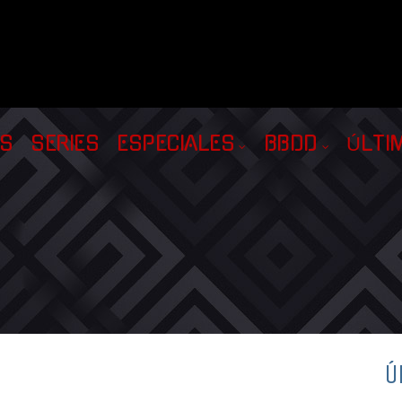
AS
SERIES
ESPECIALES
BBDD
ÚLTI
Ú