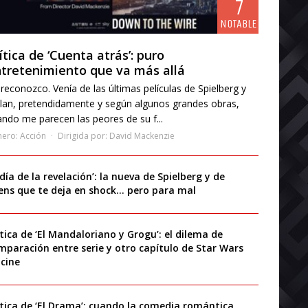
7
NOTABLE
ítica de ‘Cuenta atrás’: puro
tretenimiento que va más allá
reconozco. Venía de las últimas películas de Spielberg y
lan, pretendidamente y según algunos grandes obras,
ndo me parecen las peores de su f...
nero:
Acción
Dirigida por:
David Mackenzie
 día de la revelación’: la nueva de Spielberg y de
iens que te deja en shock… pero para mal
ítica de ‘El Mandaloriano y Grogu’: el dilema de
mparación entre serie y otro capítulo de Star Wars
 cine
ítica de ‘El Drama’: cuando la comedia romántica