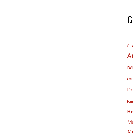
G
A
A
Bél
co
Do
Fam
Hi
Mú
S