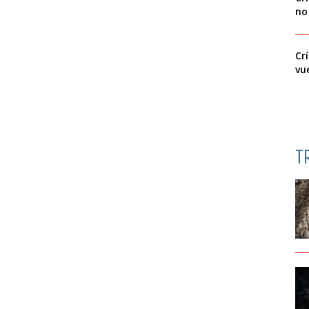
no
Cr
vu
T