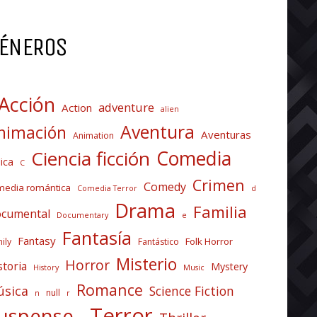
ÉNEROS
Acción
adventure
Action
alien
Aventura
nimación
Aventuras
Animation
Comedia
Ciencia ficción
ica
C
Crimen
Comedy
media romántica
Comedia Terror
d
Drama
Familia
cumental
Documentary
e
Fantasía
Fantasy
Folk Horror
ily
Fantástico
Misterio
Horror
storia
Mystery
History
Music
Romance
sica
Science Fiction
null
n
r
Terror
uspense