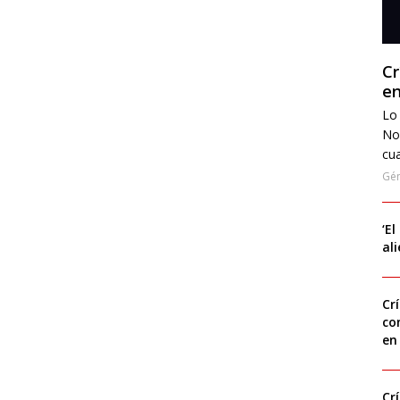
Cr
en
Lo 
No
cua
Gé
‘El
al
Cr
co
en
Cr