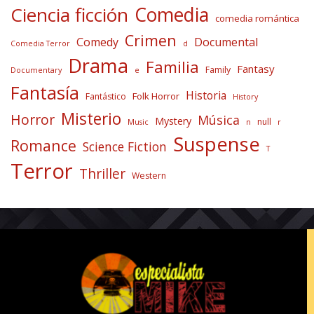
Comedia
Ciencia ficción
comedia romántica
Crimen
Comedy
Documental
Comedia Terror
d
Drama
Familia
Fantasy
Family
Documentary
e
Fantasía
Historia
Folk Horror
Fantástico
History
Misterio
Horror
Música
Mystery
null
Music
n
r
Suspense
Romance
Science Fiction
T
Terror
Thriller
Western